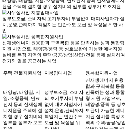
태양광, 태양열, 지열, 소형풍력, 연료전지 등의 신재생에너지
원을 주택에 설치할 경우 설치비의 일부를 정부가 보조지원
지붕임대사업
정부보조금, 소비자의 초기투자비 부담없이 대여사업자가 설
치,운영,관리까지 책임지는 민간주도 보급 및 육성을 위한 사
업
융복합지원사업
신재생에너지 원융합과 구역복합 등을 만족하는 성과 통합형
지원 사업으로, 태양광/풍력 등 상호보완이 가능한 에너지원
설비를 특정 지역의 주택/공공/상업(산업) 건물 등에 설치하여
전기와 열을 공급하는 사업.
주택·건물지원사업
지붕임대사업
융복합지원사업
신재생에너지 원융
합과 구역복합 등을
태양광, 태양열, 지
정부보조금, 소비자
만족하는 성과 통합
열, 소형풍력, 연료
의 초기투자비 부담
형 지원 사업으로,
전지 등의 신재생에
없이 대여사업자가
태양광/풍력 등 상호
너지원을 주택에 설
설치,운영,관리까지
보완이 가능한 에너
치할 경우 설치비의
책임지는 민간주도
지원 설비를 특정 지
일부를 정부가 보조
보급 및 육성을 위
역의 주택/공공/상업
지원
한 사업
(산업) 건물 등에 설