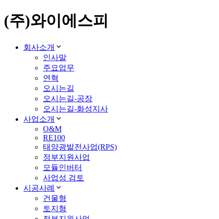
(주)와이에스피
회사소개
인사말
주요업무
연혁
오시는길
오시는길-공장
오시는길-화성지사
사업소개
O&M
RE100
태양광발전사업(RPS)
정부지원사업
모듈인버터
사업성 검토
시공사례
건물형
토지형
정부지원사업